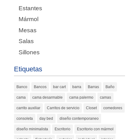
Estantes
Mármol
Mesas
Salas
Sillones
Etiquetas
Banco
Bancos
bar cart
barra
Barras
Baño
cama
cama desarmable
cama palermo
camas
carrito auxiliar
Carritos de servicio
Closet
comedores
consoleta
day bed
diseño contemporaneo
diseño minimalista
Escritorio
Escritorio con mármol