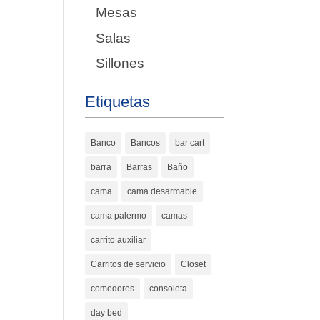
Mesas
Salas
Sillones
Etiquetas
Banco
Bancos
bar cart
barra
Barras
Baño
cama
cama desarmable
cama palermo
camas
carrito auxiliar
Carritos de servicio
Closet
comedores
consoleta
day bed