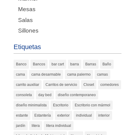
Mesas
Salas
Sillones
Etiquetas
Banco
Bancos
bar cart
barra
Barras
Baño
cama
cama desarmable
cama palermo
camas
carrito auxiliar
Carritos de servicio
Closet
comedores
consoleta
day bed
diseño contemporaneo
diseño minimalista
Escritorio
Escritorio con mármol
estante
Estantería
exterior
individual
interior
jardín
litera
litera individual