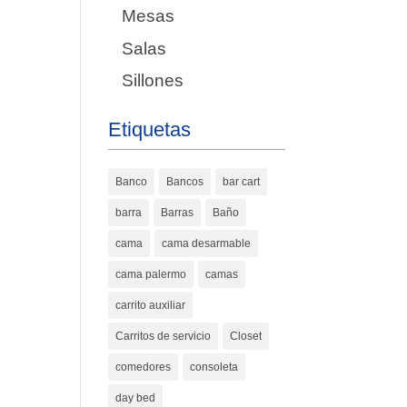
Mesas
Salas
Sillones
Etiquetas
Banco
Bancos
bar cart
barra
Barras
Baño
cama
cama desarmable
cama palermo
camas
carrito auxiliar
Carritos de servicio
Closet
comedores
consoleta
day bed