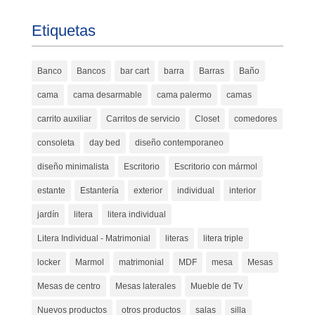
Etiquetas
Banco
Bancos
bar cart
barra
Barras
Baño
cama
cama desarmable
cama palermo
camas
carrito auxiliar
Carritos de servicio
Closet
comedores
consoleta
day bed
diseño contemporaneo
diseño minimalista
Escritorio
Escritorio con mármol
estante
Estantería
exterior
individual
interior
jardín
litera
litera individual
Litera Individual - Matrimonial
literas
litera triple
locker
Marmol
matrimonial
MDF
mesa
Mesas
Mesas de centro
Mesas laterales
Mueble de Tv
Nuevos productos
otros productos
salas
silla