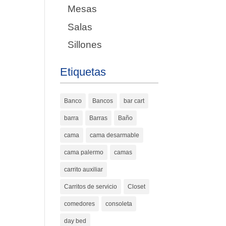
Mesas
Salas
Sillones
Etiquetas
Banco
Bancos
bar cart
barra
Barras
Baño
cama
cama desarmable
cama palermo
camas
carrito auxiliar
Carritos de servicio
Closet
comedores
consoleta
day bed