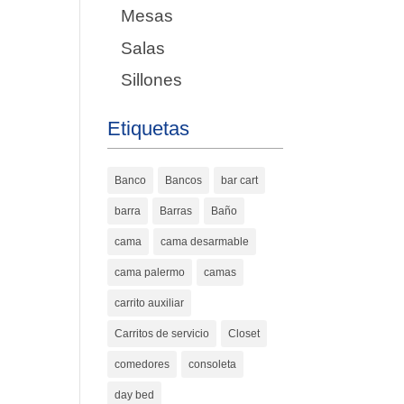
Mesas
Salas
Sillones
Etiquetas
Banco
Bancos
bar cart
barra
Barras
Baño
cama
cama desarmable
cama palermo
camas
carrito auxiliar
Carritos de servicio
Closet
comedores
consoleta
day bed