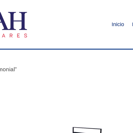
Inicio
monial”